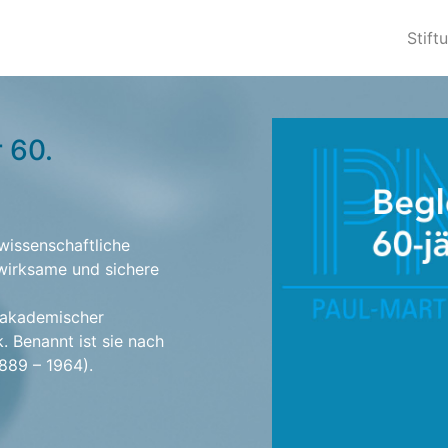
Stift
r 60.
wissenschaftliche
 wirksame und sichere
n akademischer
k. Benannt ist sie nach
889 – 1964).