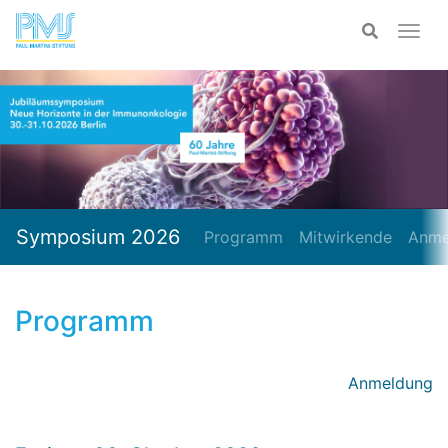
Symposium 2026
Programm
Mitwirkende
Anme
Programm
Anmeldung