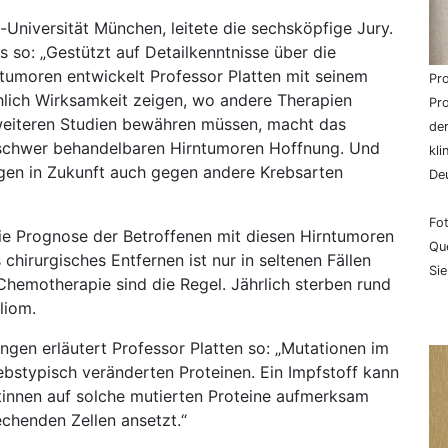
-Universität München, leitete die sechsköpfige Jury.
 so: „Gestützt auf Detailkenntnisse über die
tumoren entwickelt Professor Platten mit seinem
Pro
hlich Wirksamkeit zeigen, wo andere Therapien
Pro
 weiteren Studien bewähren müssen, macht das
de
h schwer behandelbaren Hirntumoren Hoffnung. Und
kl
gen in Zukunft auch gegen andere Krebsarten
De
Fot
ie Prognose der Betroffenen mit diesen Hirntumoren
Que
 chirurgisches Entfernen ist nur in seltenen Fällen
Si
Chemotherapie sind die Regel. Jährlich sterben rund
liom.
ngen erläutert Professor Platten so: „Mutationen im
ebstypisch veränderten Proteinen. Ein Impfstoff kann
innen auf solche mutierten Proteine aufmerksam
echenden Zellen ansetzt.“