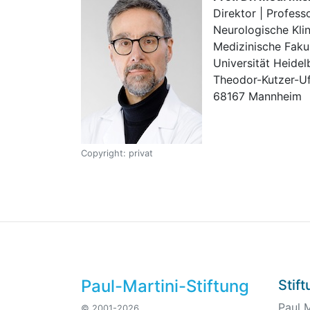
Direktor | Profess
Neurologische Klin
Medizinische Faku
Universität Heide
Theodor-Kutzer-Uf
68167 Mannheim
Copyright: privat
Paul-Martini-Stiftung
Stif
Paul M
© 2001-2026