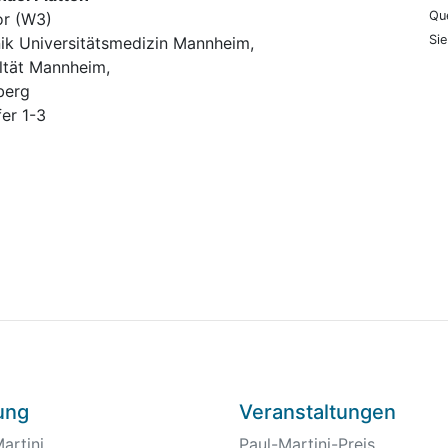
Que
or (W3)
Si
ik Universitätsmedizin Mannheim,
ltät Mannheim,
lberg
er 1-3
tung
Veranstaltungen
artini
Paul-Martini-Preis