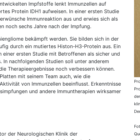
ntwickelten Impfstoffe lenkt Immunzellen auf
rtes Protein IDH1 aufweisen. In einer ersten Studie
 erwünsche Immunreaktion aus und erwies sich als
ten noch sechs Jahre nach der Impfung.
iniengliome bekämpft werden. Sie bilden sich in der
ig durch ein mutiertes Histon-H3-Protein aus. Ein
n einer ersten Studie mit Betroffenen als sicher und
. In nachfolgenden Studien soll unter anderem
die Therapieergebnisse noch verbessern können.
 Platten mit seinem Team auch, wie die
Pro
ktivität von Immunzellen beeinflusst. Erkenntnisse
Pro
ebsimpfungen und andere Immuntherapien wirksamer
de
kl
De
Fot
ktor der Neurologischen Klinik der
Que