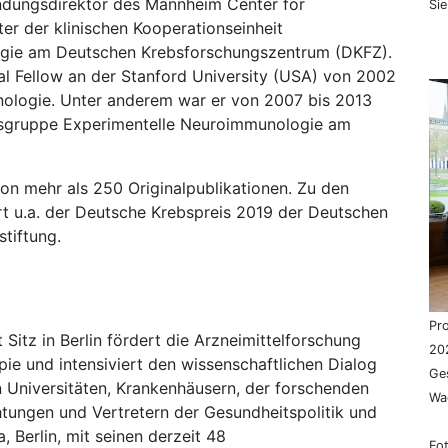
dungsdirektor des Mannheim Center for
Si
er der klinischen Kooperationseinheit
gie am Deutschen Krebsforschungszentrum (DKFZ).
al Fellow an der Stanford University (USA) von 2002
unologie. Unter anderem war er von 2007 bis 2013
sgruppe Experimentelle Neuroimmunologie am
von mehr als 250 Originalpublikationen. Zu den
hört u.a. der Deutsche Krebspreis 2019 der Deutschen
tiftung.
Pro
Sitz in Berlin fördert die Arzneimittelforschung
202
ie und intensiviert den wissenschaftlichen Dialog
Ges
 Universitäten, Krankenhäusern, der forschenden
Wag
tungen und Vertretern der Gesundheitspolitik und
, Berlin, mit seinen derzeit 48
Fot