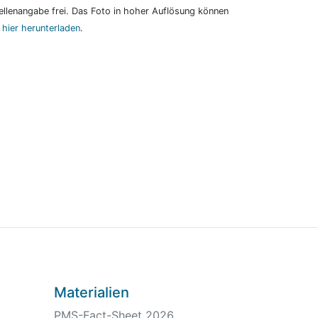
llenangabe frei. Das Foto in hoher Auflösung können
e
hier herunterladen
.
Materialien
PMS-Fact-Sheet 2026