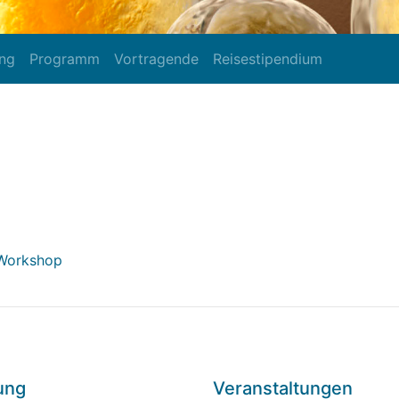
ung
Programm
Vortragende
Reisestipendium
 Workshop
tung
Veranstaltungen